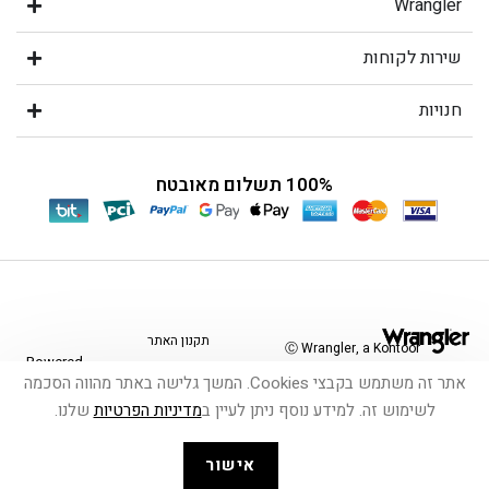
חולצת טי שירט
חולצת טי שירט Casey Jones
קצרה
₪
99.95
₪
199.90
₪
124.95
₪
249.90
אתר זה משתמש בקבצי Cookies. המשך גלישה באתר מהווה הסכמה
-
50%
-
50%
לשימוש זה. למידע נוסף ניתן לעיין ב
מדיניות הפרטיות
שלנו.
אישור