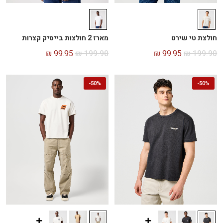
חולצת טי שירט
מארז 2 חולצות בייסיק קצרות
₪
99.95
₪
199.90
₪
99.95
₪
199.90
-
50%
-
50%