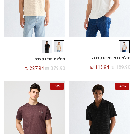
חולצת טי שירט קצרה
חולצת פולו קצרה
₪
113.94
₪
189.90
₪
227.94
₪
379.90
-
50%
-
40%