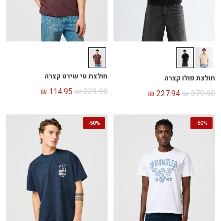
חולצת טי שירט קצרה
חולצת פולו קצרה
₪
114.95
₪
229.90
₪
227.94
₪
379.90
-
50%
-
50%