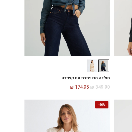
חולצה מכופתרת עם קשירה
₪
174.95
₪
349.90
-
40%