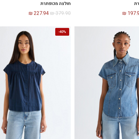
רת
חולצה מכופתרת
₪
227.94
₪
379.90
₪
197.
-
40%