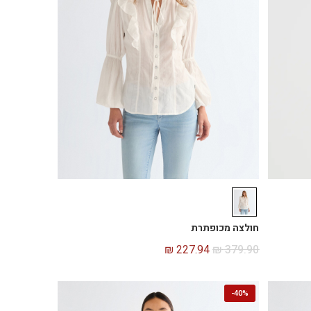
חולצה מכופתרת
₪
227.94
₪
379.90
-
40%