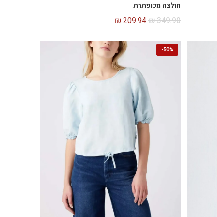
חולצה מכופתרת
₪
209.94
₪
349.90
-
50%