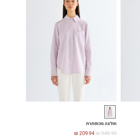
חולצה מכופתרת
₪
209.94
₪
349.90