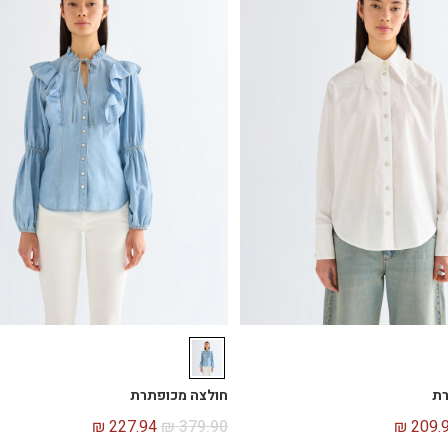
רת
חולצה מכופתרת
₪
227.94
₪
379.90
₪
209.