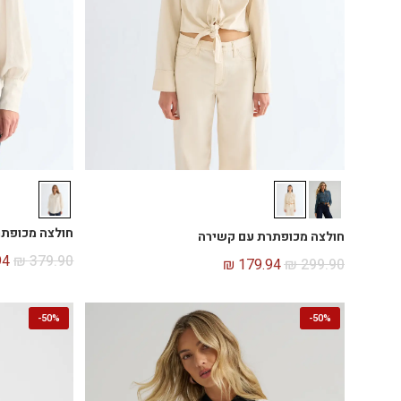
חולצה מכופתרת
חולצה מכופתרת עם קשירה
94
₪
379.90
₪
179.94
₪
299.90
-
50%
-
50%