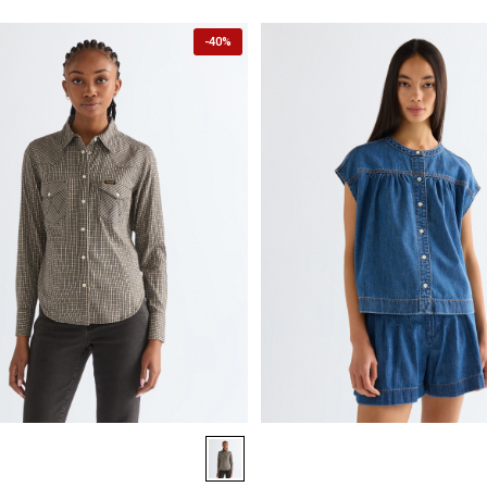
-
40%