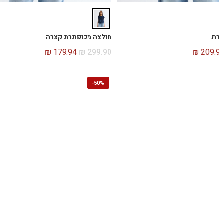
רת
חולצה מכופתרת קצרה
₪
179.94
₪
299.90
₪
209.
-
50%