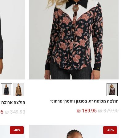
חולצה מכופתרת בסגנון ווסטרן פרחוני
חולצה ארוכה 
₪
189.95
₪
379.90
95
₪
349.90
-
40%
-
40%