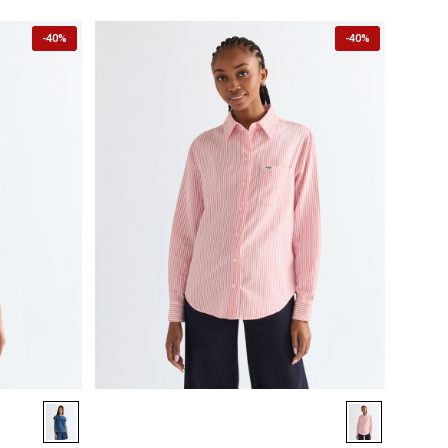
-
40%
-
40%