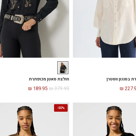
 בסגנון ווסטרן
חולצת סאטן מכופתרת
₪
189.95
₪
379.90
₪
227.
-
50%