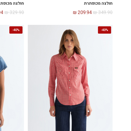
חולצה מכופתרת
חולצה מכופת
94
₪
329.90
₪
209.94
₪
349.90
-
40%
-
40%