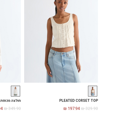
PLEATED CORSET TOP
חולצה מכופת
94
₪
349.90
₪
197.94
₪
329.90