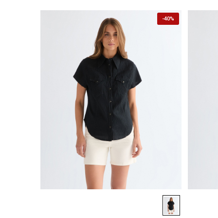
-
40%