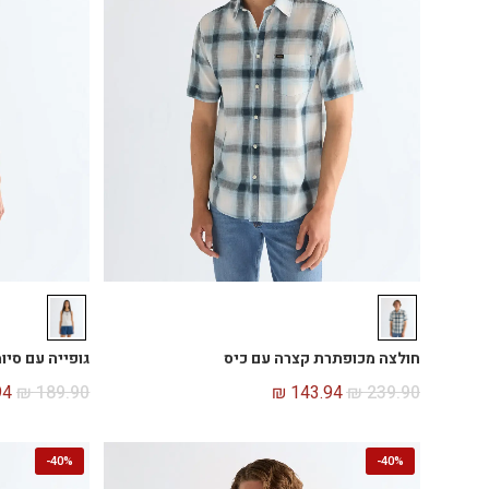
חולצה מכופתרת קצרה עם כיס
גופייה עם סיומ
94
₪
189.90
₪
143.94
₪
239.90
-
40%
-
40%