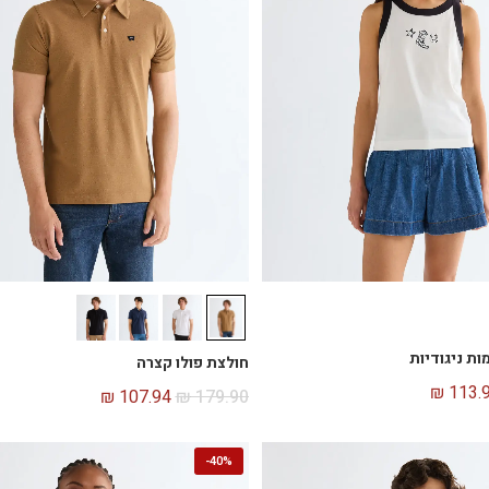
ות ניגודיות
חולצת פולו קצרה
₪
113.
₪
107.94
₪
179.90
-
40%