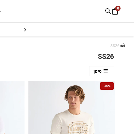
0
e
SS26
»
SS26
סינון
-
40%