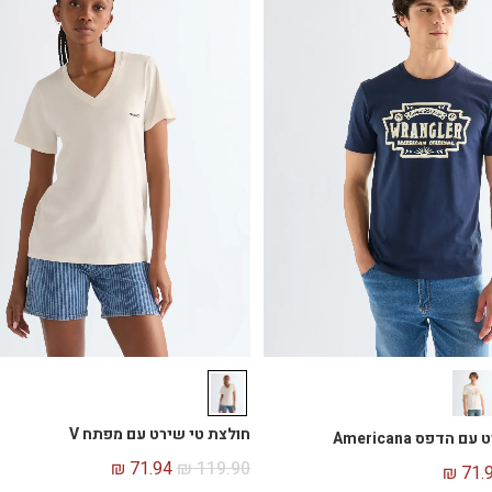
חולצת טי שירט עם מפתח V
הדפס Americana
₪
71.94
₪
119.90
₪
71.