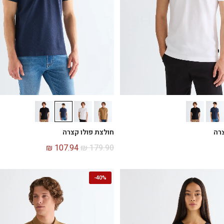
צרה
חולצת פולו קצרה
₪
107.94
₪
179.90
-
40%