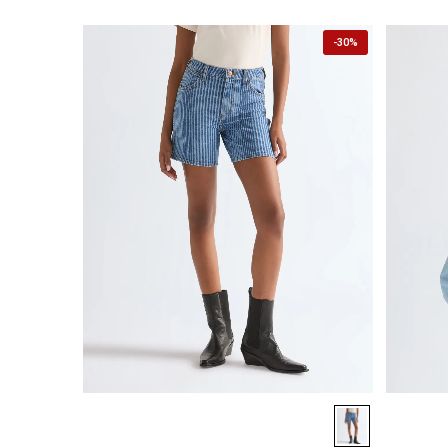
-
30%