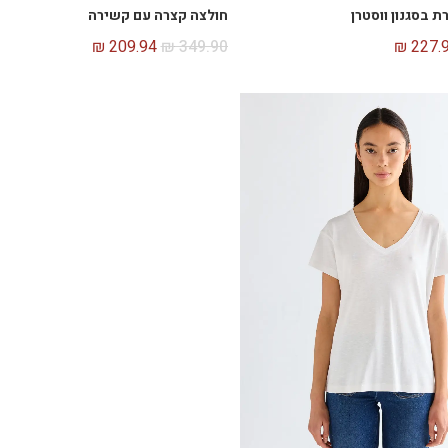
 בסגנון ווסטרן
חולצה קצרה עם קשירה
₪
209.94
₪
349.90
₪
227.