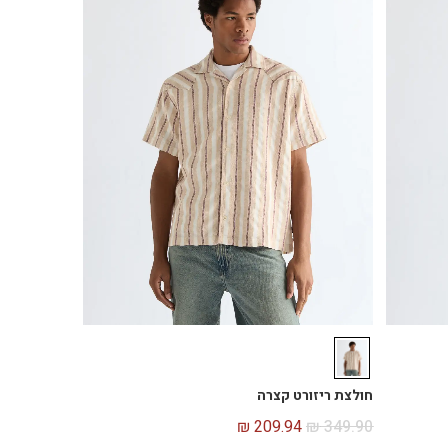
חולצת ריזורט קצרה
₪
209.94
₪
349.90