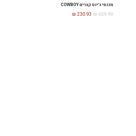
מכנסי ג׳ינס קצרים COWBOY
₪
230.93
₪
329.90