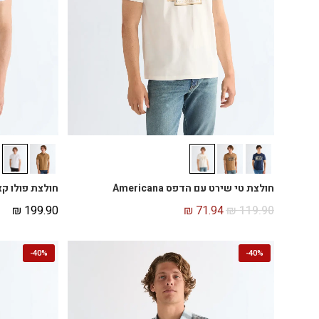
חולצת טי שירט עם הדפס Americana
חולצת פולו ק
₪
199.90
₪
71.94
₪
119.90
-
40%
-
40%