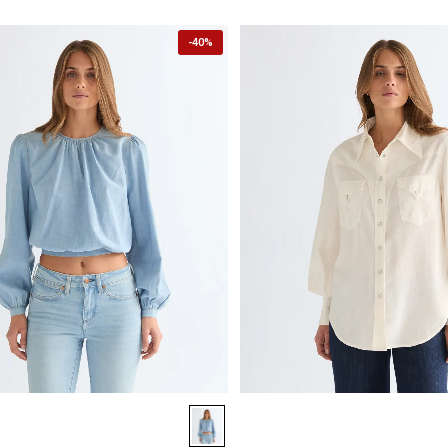
-
40%