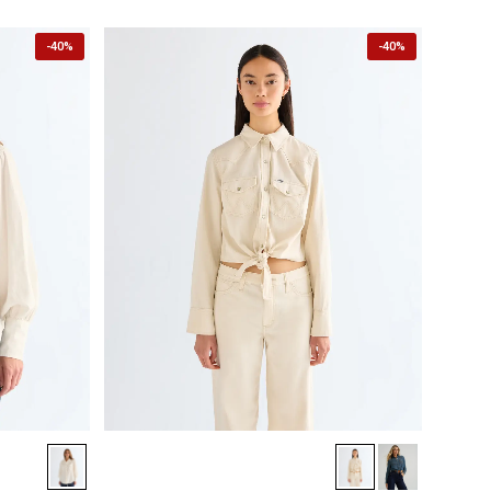
-
40%
-
40%