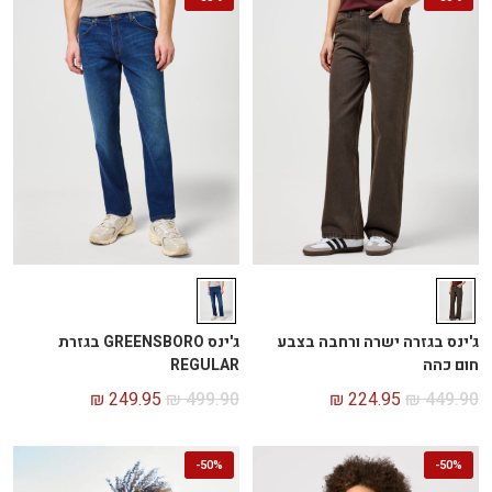
ג'ינס בגזרה ישרה ורחבה בצבע
ג'ינס GREENSBORO בגזרת
חום כהה
REGULAR
₪
249.95
₪
499.90
₪
224.95
₪
449.90
-
50%
-
50%