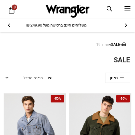
0
משלוחים חינם ברכישה מעל 249.90 ₪
»
SALE
»
עמוד 19
SALE
סינון
-
50%
-
50%