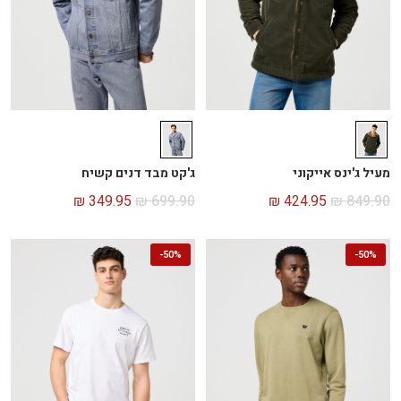
מעיל ג'ינס אייקוני
ג'קט מבד דנים קשיח
₪
349.95
₪
699.90
₪
424.95
₪
849.90
-
50%
-
50%