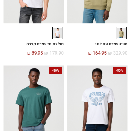
סוויטשירט עם לוגו
חולצת טי שירט קצרה
₪
89.95
₪
179.90
₪
164.95
₪
329.90
-
50%
-
50%