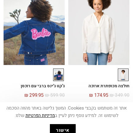
חולצה מכופתרת ארוכה
ג'קט ג'ינס ברבי עם רוכסן
₪
299.95
₪
599.90
₪
174.95
₪
349.90
אתר זה משתמש בקבצי Cookies. המשך גלישה באתר מהווה הסכמה
-
50%
-
50%
לשימוש זה. למידע נוסף ניתן לעיין ב
מדיניות הפרטיות
שלנו.
אישור