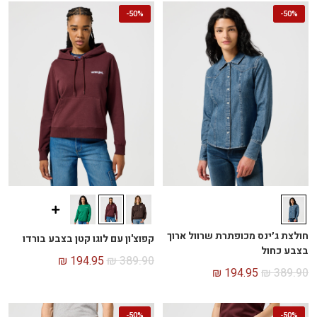
-
50%
-
50%
חולצת ג׳ינס מכופתרת שרוול ארוך
קפוצ'ון עם לוגו קטן בצבע בורדו
בצבע כחול
₪
194.95
₪
389.90
₪
194.95
₪
389.90
-
50%
-
50%