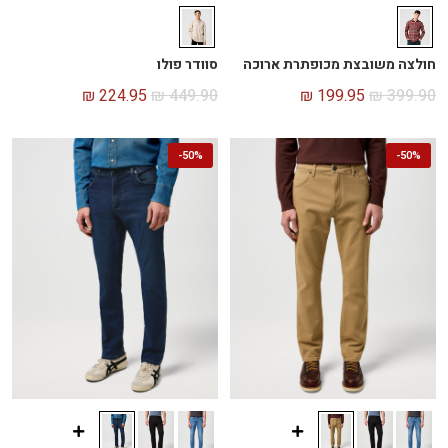
חולצה משובצת מכופתרת ארוכה
סוודר פולו
₪
224.95
₪
449.90
₪
199.95
₪
399.90
-
50%
-
50%