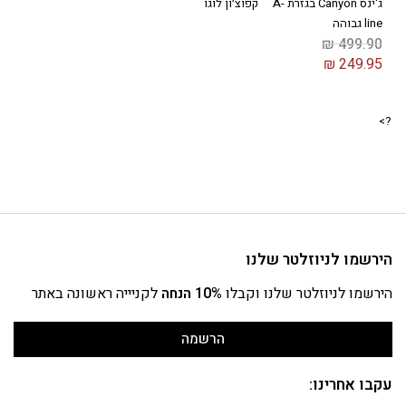
ג'ינס Canyon בגזרת A-
קפוצ׳ון לוגו
line גבוהה
₪
499.90
₪
249.95
?>
הירשמו לניוזלטר שלנו
הירשמו לניוזלטר שלנו וקבלו
10% הנחה
לקניייה ראשונה באתר
הרשמה
עקבו אחרינו: