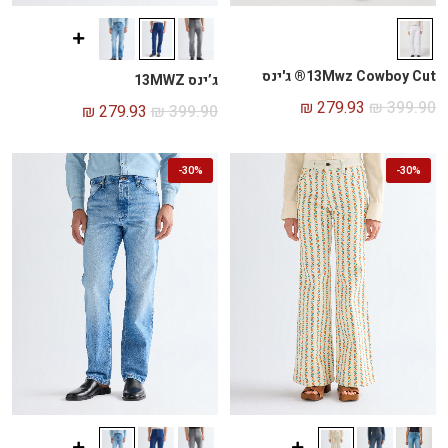
13Mwz Cowboy Cut® ג'ינס
ג’ינס 13MWZ
₪
279.93
₪
399.90
₪
279.93
₪
399.90
-
30%
-
30%