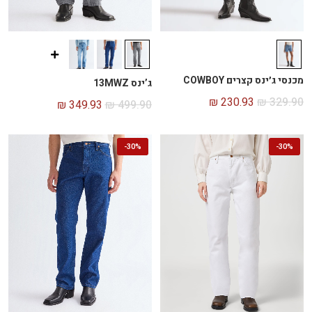
מכנסי ג׳ינס קצרים COWBOY
ג’ינס 13MWZ
₪
230.93
₪
329.90
₪
349.93
₪
499.90
-
30%
-
30%