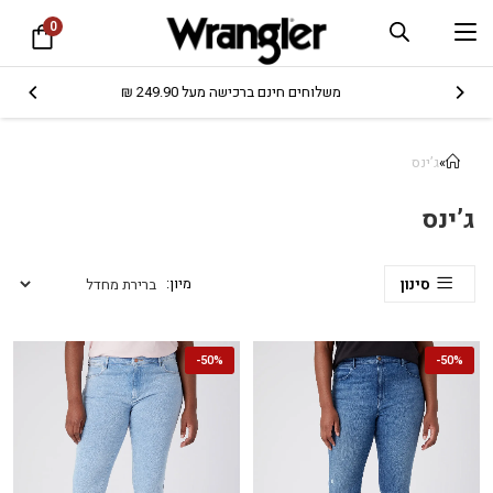
0
משלוחים חינם ברכישה מעל 249.90 ₪
»
ג’ינס
ג’ינס
סינון
-
50%
-
50%