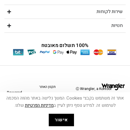
שירות לקוחות
חנויות
100% תשלום מאובטח
תקנון האתר
Ⓒ Wrangler, a Kontoor
Powered
Brands Company. All
אתר זה משתמש בקבצי Cookies. המשך גלישה באתר מהווה הסכמה
by
shop-
Rights Reserved.
הצהרת נגישות
לשימוש זה. למידע נוסף ניתן לעיין ב
מדיניות הפרטיות
שלנו.
shop
אישור
משלוחים והחזרות