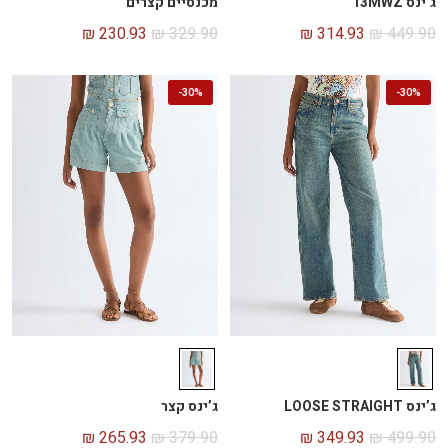
ג’ינס 13MWZ
מכנסיים קצרים
₪
230.93
₪
329.90
₪
314.93
₪
449.90
-
30%
-
30%
ג’ינס LOOSE STRAIGHT
ג’ינס קצר
₪
265.93
₪
379.90
₪
349.93
₪
499.90