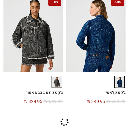
-
50%
-
50%
ג'קט קלאסי
ג'קט ג'ינס בצבע אפור
₪
324.95
₪
649.90
₪
349.95
₪
699.90