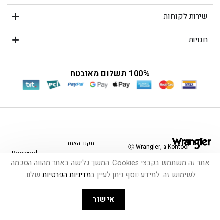
שירות לקוחות
חנויות
100% תשלום מאובטח
תקנון האתר
Ⓒ Wrangler, a Kontoor
Powered
Brands Company. All
אתר זה משתמש בקבצי Cookies. המשך גלישה באתר מהווה הסכמה
by
shop-
Rights Reserved.
הצהרת נגישות
לשימוש זה. למידע נוסף ניתן לעיין ב
מדיניות הפרטיות
שלנו.
shop
אישור
משלוחים והחזרות