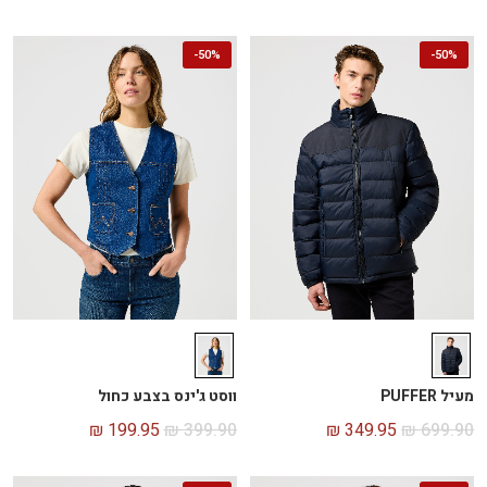
-
50%
-
50%
מעיל PUFFER
ווסט ג'ינס בצבע כחול
₪
199.95
₪
399.90
₪
349.95
₪
699.90