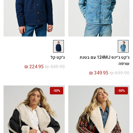
ג׳קט ג׳ינס 124MJ עם בטנת
ג׳קט קל
שרפה
₪
224.95
₪
449.90
₪
349.95
₪
699.90
-
50%
-
50%