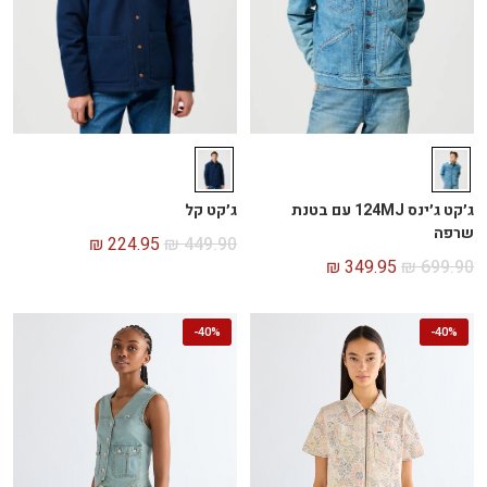
ג׳קט ג׳ינס 124MJ עם בטנת
ג׳קט קל
שרפה
₪
224.95
₪
449.90
₪
349.95
₪
699.90
-
40%
-
40%