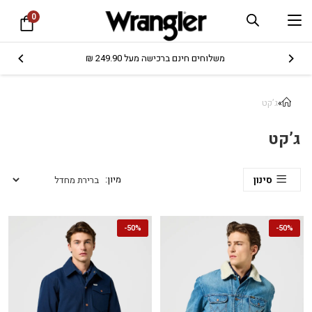
0
משלוחים חינם ברכישה מעל 249.90 ₪
»
ג’קט
ג’קט
סינון
-
50%
-
50%