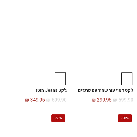
ג'קט דמוי עור שחור עם פרנזים
ג'קט Jeans מוטו
₪
349.95
₪
699.90
₪
299.95
₪
599.90
-
50%
-
50%