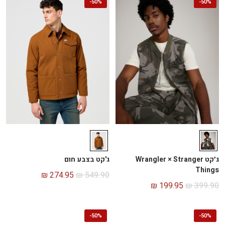
-
50%
-
50%
ג׳קט Wrangler × Stranger
ג'קט בצבע חום
Things
₪
274.95
₪
549.90
₪
199.95
₪
399.90
-
50%
-
50%