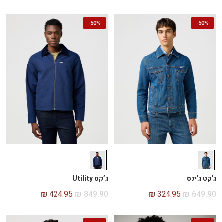
-
50%
-
50%
ג'קט ג'ינס
ג’קט Utility
₪
424.95
₪
849.90
₪
324.95
₪
649.90