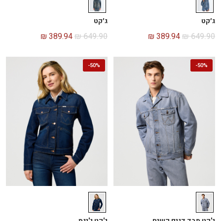
ג׳קט
ג׳קט
₪
389.94
₪
649.90
₪
389.94
₪
649.90
-
50%
-
50%
ג'קט מבד דנים קשיח
ג'קט ג'ינס