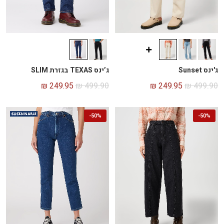
ג’ינס TEXAS בגזרת SLIM
ג'ינס Sunset
₪
249.95
₪
499.90
₪
249.95
₪
499.90
-
50%
-
50%