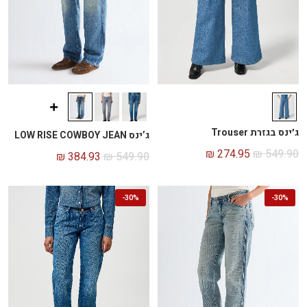
ג׳ינס בגזרת Trouser
ג’ינס LOW RISE COWBOY JEAN
₪
274.95
₪
549.90
₪
384.93
₪
549.90
-
30%
-
30%