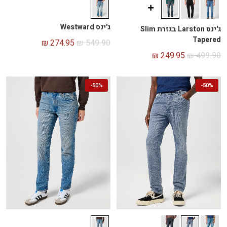
ג'ינס Westward
ג'ינס Larston בגזרת Slim
Tapered
₪
274.95
₪
549.90
₪
249.95
₪
499.90
-
50%
-
50%