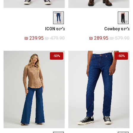
ג'ינס Cowboy
ג'ינס ICON
₪
289.95
₪
579.90
₪
239.95
₪
479.90
-
50%
-
50%