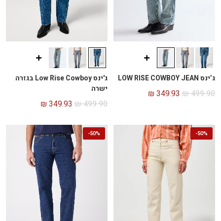
ג’ינס LOW RISE COWBOY JEAN
ג'ינס Low Rise Cowboy בגזרה
ישרה
₪
349.93
₪
499.90
₪
349.93
₪
499.90
-
50%
-
50%