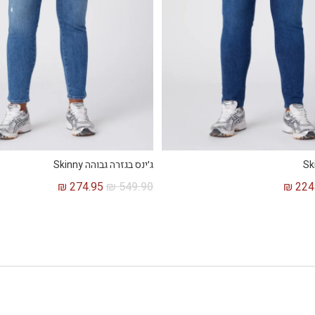
ג׳ינס בגזרה גבוהה Skinny
₪
274.95
₪
549.90
₪
224