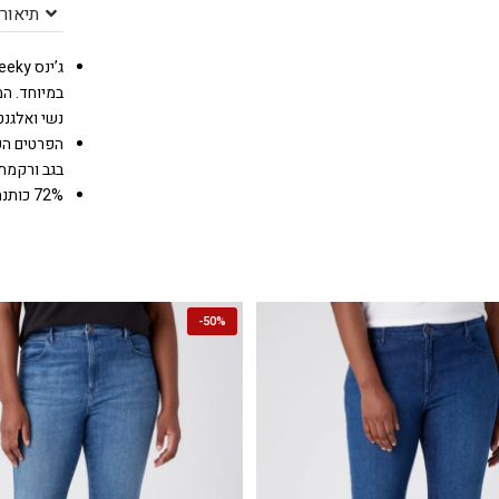
תיאור
במיוחד. ה
נשי ואלגנט
בגב ורקמת ראשי התיבות של 
72% כותנה, 23% פוליאסטר, 5% אלסטן
-
50%