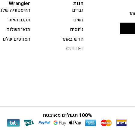
חנות
Wrangler
גברים
ההיסטוריה שלנו
תר
נשים
תקנון האתר
ג'ינסים
תנאי תשלום
חדש באתר
הסניפים שלנו
OUTLET
100% תשלום מאובטח