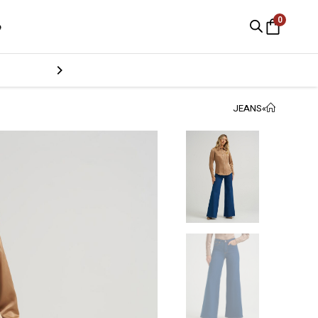
0
e
JEANS
»