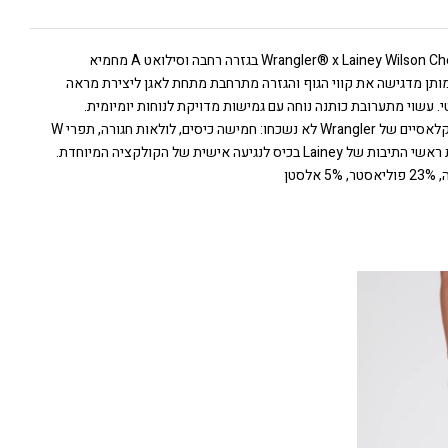
ג’ינס Wrangler® x Lainey Wilson Cheeky בגזרה רחבה וסילואט A מחמיא
מותן מדגישה את קווי הגוף והגזרה מתרחבת מתחת לאגן ליצירת מראה
י. עשוי מתערובת כותנה נוחה עם גמישות מדויקת לנוחות יומיומית.
הפרטים הקלאסיים של Wrangler לא נשכחו: חמישה כיסים, לולאות חגורה, תפרי W
Lainey בכיס לנגיעה אישית של הקולקציה המיוחדת.