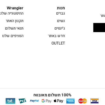
חנות
Wrangler
גברים
ההיסטוריה שלנו
תר
נשים
תקנון האתר
ג'ינסים
תנאי תשלום
חדש באתר
הסניפים שלנו
OUTLET
100% תשלום מאובטח