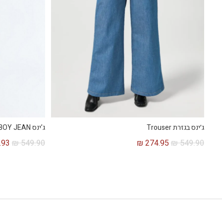
ג׳ינס בגזרת Trouser
ג’ינס LOW RISE COWBOY JEAN
.93
₪
549.90
₪
274.95
₪
549.90