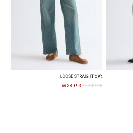
ג’ינס LOOSE STRAIGHT
₪
349.93
₪
499.90