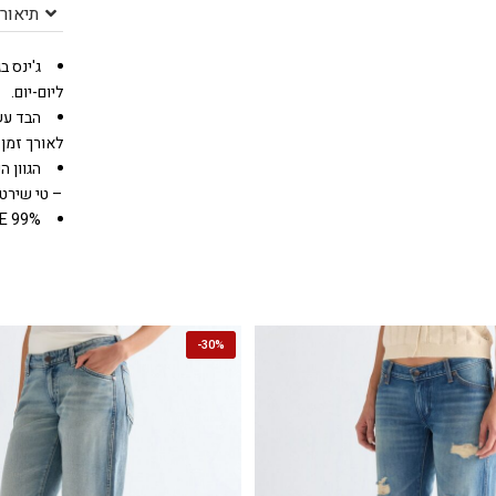
תיאור
ג'ינס ב
ליום-יום.
הבד עש
לאורך זמן.
הגוון 
– טי שירט 
99% COTTON 1% ELASTANE
-
30%