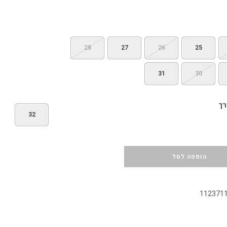
28
27
26
25
31
30
רך
32
הוספה לסל
112371