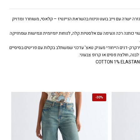
גזרה ישרה עם וייב בועט ונינוח בהשראת הניינטיז – קלאסי, משוחרר ומדויק
וי כותנה רכה ונעימה עם אלסטיות קלה, לנוחות יומיומית וגמישות שמחזיקה
הירקרק-דנים הייחודי מעניק טאצ' עדכני שמשתלב בקלות עם פריטים בסיסיים
לבנה, חולצת פסים או קרופ צבעוני.
-
30%