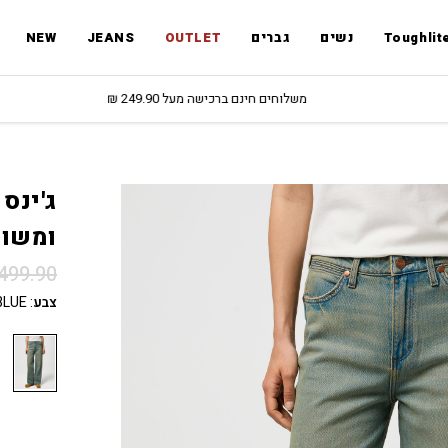
Toughlit
נשים
גברים
OUTLET
JEANS
NEW
משלוחים חינם ברכישה מעל 249.90 ₪
ומשוח
499.90
צבע
:
BLUE