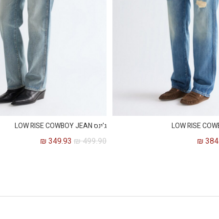
ג’ינס LOW RISE COWBOY JEAN
₪
349.93
₪
499.90
₪
384