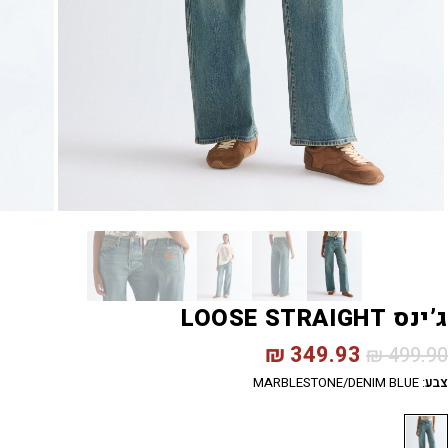
ג’ינס LOOSE STRAIGHT
₪
349.93
₪
499.90
צבע
:
MARBLESTONE/DENIM BLUE