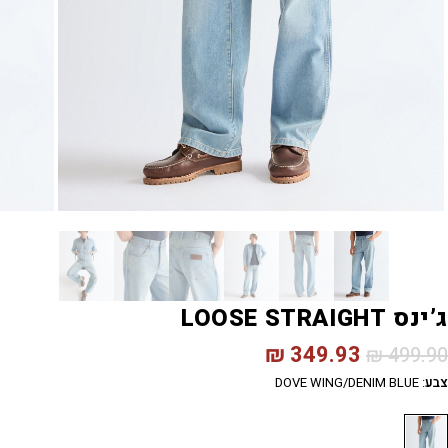
ג’ינס LOOSE STRAIGHT
₪
349.93
₪
499.90
צבע
:
DOVE WING/DENIM BLUE