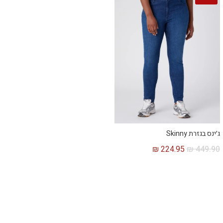
ג׳ינס בגזרת Skinny
₪
224.95
₪
449.90