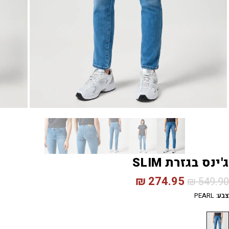
ג'ינס בגזרת SLIM
₪
274.95
₪
549.90
צבע
:
PEARL