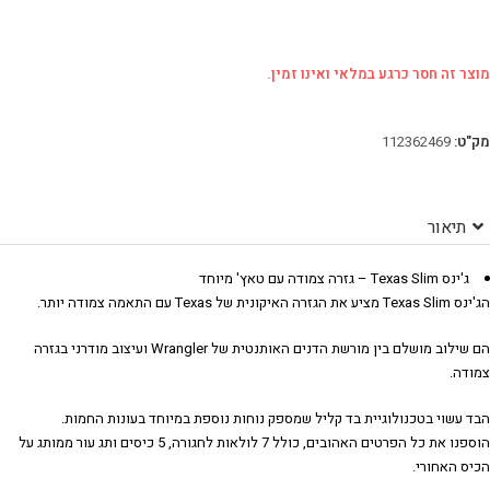
מוצר זה חסר כרגע במלאי ואינו זמין.
מק"ט:
112362469
תיאור
ג'ינס Texas Slim – גזרה צמודה עם טאץ' מיוחד
הג'ינס Texas Slim מציע את הגזרה האיקונית של Texas עם התאמה צמודה יותר.
הם שילוב מושלם בין מורשת הדנים האותנטית של Wrangler ועיצוב מודרני בגזרה
צמודה.
הבד עשוי בטכנולוגיית בד קליל שמספק נוחות נוספת במיוחד בעונות החמות.
הוספנו את כל הפרטים האהובים, כולל 7 לולאות לחגורה, 5 כיסים ותג עור ממותג על
הכיס האחורי.