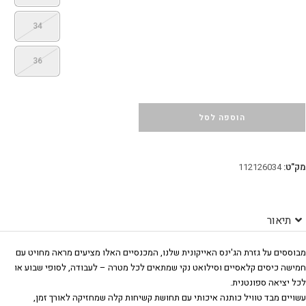
34
36
הוספה לסל
מק"ט:
112126034
תיאור
מבוססים על גזרת הג'ינס האייקונית שלנו, המכנסיים האלו מציעים מראה מחויט עם
חמישה כיסים קלאסיים וסילואט נקי שמתאים לכל מטרה – לעבודה, לסופי שבוע או
לכל יציאה ספונטנית.
עשויים מבד טוויל כותנה איכותי עם תחושת קשיחות קלה שמחזיקה לאורך זמן,