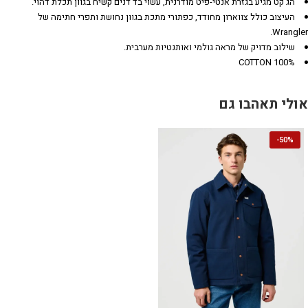
הג'קט מגיע בגזרת אנטי-פיט מודרנית, עשוי בד דנים קשיח בגוון תכלת דהוי.
העיצוב כולל צווארון מחודד, כפתורי מתכת בגוון נחושת ותפרי חתימה של
Wrangler.
שילוב מדויק של מראה גולמי ואותנטיות מערבית.
100% COTTON
אולי תאהבו גם
-
50%