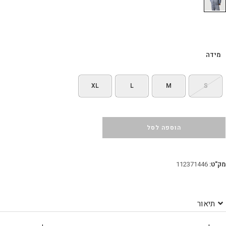
מידה
XL
L
M
S
הוספה לסל
מק"ט:
112371446
תיאור