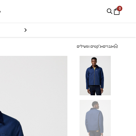
0
e
»
גברים
»
ג'קטים ומעילים