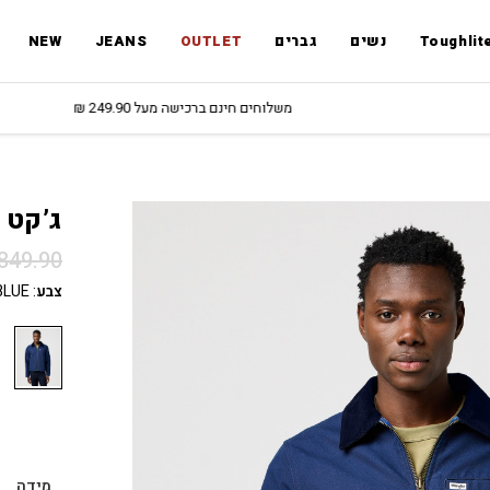
Toughlit
נשים
גברים
OUTLET
JEANS
NEW
משלוחים חינם ברכישה מעל 249.90 ₪
ג’קט Utility
849.90
צבע
:
BLUE
מידה