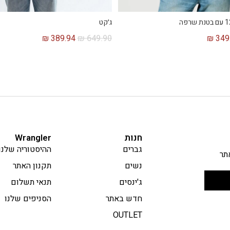
ג׳קט
₪
389.94
₪
649.90
₪
349
חנות
Wrangler
גברים
ההיסטוריה שלנו
תר
נשים
תקנון האתר
ג'ינסים
תנאי תשלום
חדש באתר
הסניפים שלנו
OUTLET