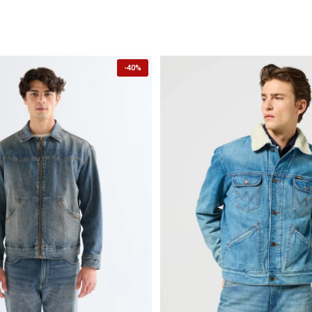
-
40%