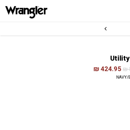
₪
424.95
₪
NAVY/