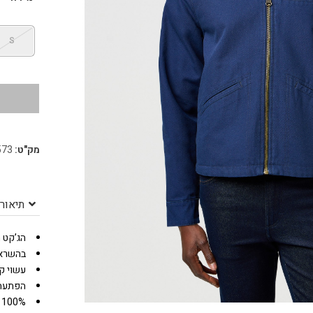
S
מק"ט:
573
תיאור
הג’קט ה
בהשראת מורשת ב
עשוי ק
הפתעה:
100% COTTON