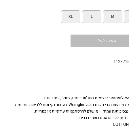
XL
L
M
הוספה לסל
112371
אולטימטיבי ליציאות סופ"ש – פונקציונלי, עמיד ונוח.
גדי העבודה של Wrangler, בעיצוב נקי ונוח ללבישה יומיומית.
נבס כותנה עמיד – מושלם להרפתקאות עירוניות או כפריות.
 ניתן ללבוש אותו בשתי דרכים.