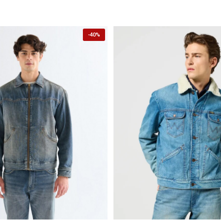
-
40%