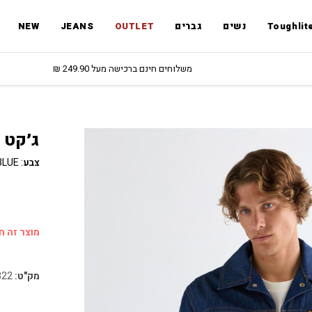
Toughlit
נשים
גברים
OUTLET
JEANS
NEW
משלוחים חינם ברכישה מעל 249.90 ₪
ג׳קט
צבע
:
BLUE
מוצר זה חס
מק"ט:
322