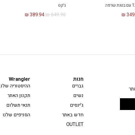
ג׳קט
₪
389.94
₪
649.90
₪
349
חנות
Wrangler
גברים
ההיסטוריה שלנו
תר
נשים
תקנון האתר
ג'ינסים
תנאי תשלום
חדש באתר
הסניפים שלנו
OUTLET