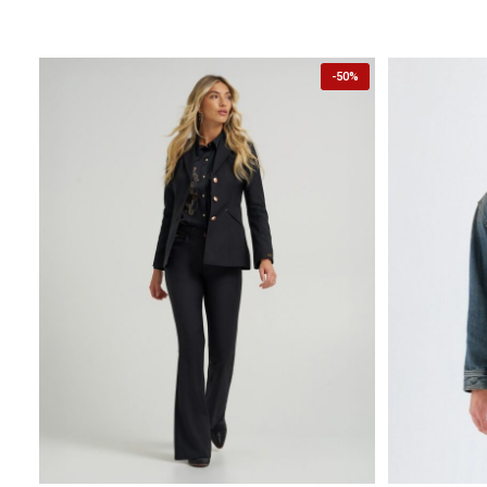
-
50%