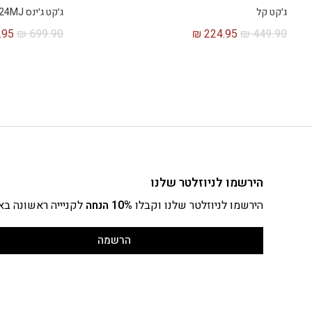
ג׳קט קל
ג׳קט ג׳ינס 124MJ עם בטנת שרפה
.95
₪
699.90
₪
224.95
₪
449.90
הירשמו לניוזלטר שלנו
הירשמו לניוזלטר שלנו וקבלו
10% הנחה
לקניייה ראשונה בא
הרשמה