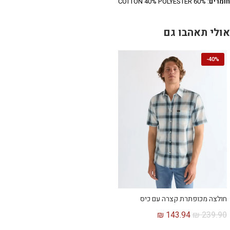
חומרים
: 60% COTTON 40% POLYESTER
אולי תאהבו גם
-
40%
חולצה מכופתרת קצרה עם כיס
₪
143.94
₪
239.90