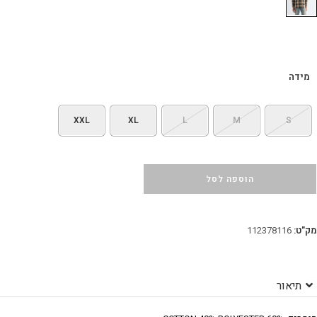
מידה
XXL
XL
L
M
S
הוספה לסל
מק"ט:
112378116
תיאור