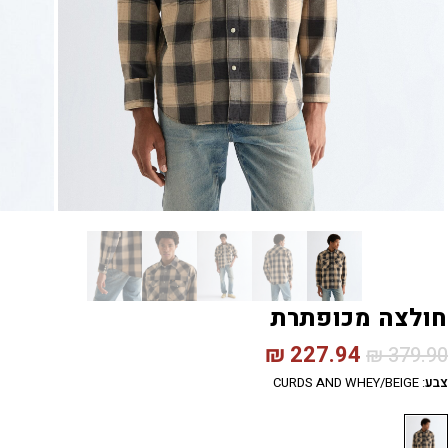
חולצה מכופתרת
₪
227.94
₪
379.90
צבע
:
CURDS AND WHEY/BEIGE