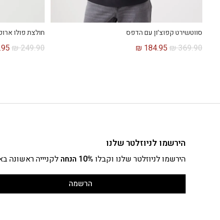
סווטשירט קפוצ׳ון עם הדפס
חולצת פולו ארוכ
.95
₪
249.90
₪
184.95
₪
369.90
הירשמו לניוזלטר שלנו
הירשמו לניוזלטר שלנו וקבלו
10% הנחה
לקניייה ראשונה בא
הרשמה