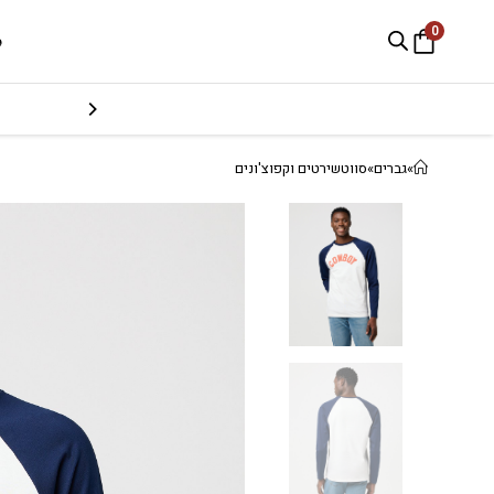
0
e
»
גברים
»
סווטשירטים וקפוצ'ונים