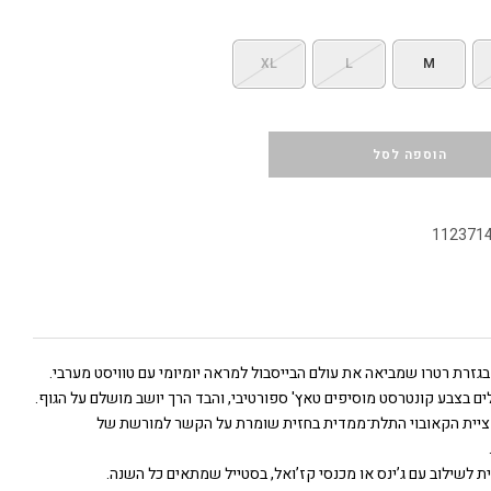
XL
L
M
הוספה לסל
112371
בגזרת רטרו שמביאה את עולם הבייסבול למראה יומיומי עם טוויסט מערבי.
ים בצבע קונטרסט מוסיפים טאץ' ספורטיבי, והבד הרך יושב מושלם על הגוף.
יית הקאובוי התלת־ממדית בחזית שומרת על הקשר למורשת של
 לשילוב עם ג’ינס או מכנסי קז’ואל, בסטייל שמתאים כל השנה.