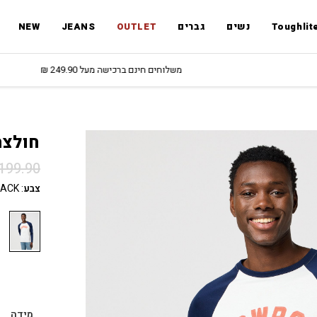
Toughlit
נשים
גברים
OUTLET
JEANS
NEW
משלוחים חינם ברכישה מעל 249.90 ₪
חולצת
199.90
צבע
:
LACK
מידה