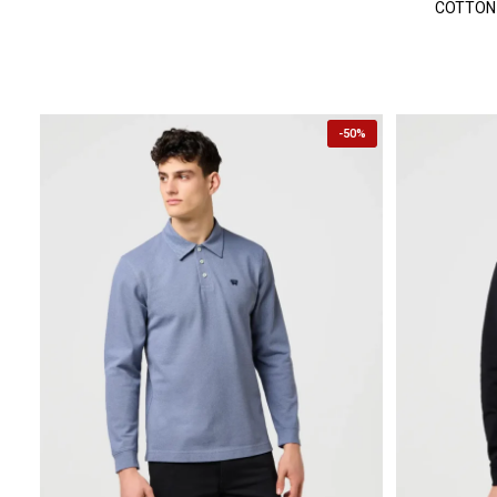
-
50%