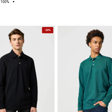
100% COTTON
-
50%