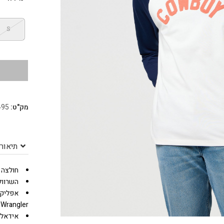
S
מק"ט:
495
תיאור
חולצה 
השרוול
אפליקצ
Wrangler.
אידאלית