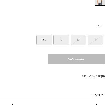
מידה
XL
L
M
S
הוספה לסל
מק"ט:
112371467
תיאור