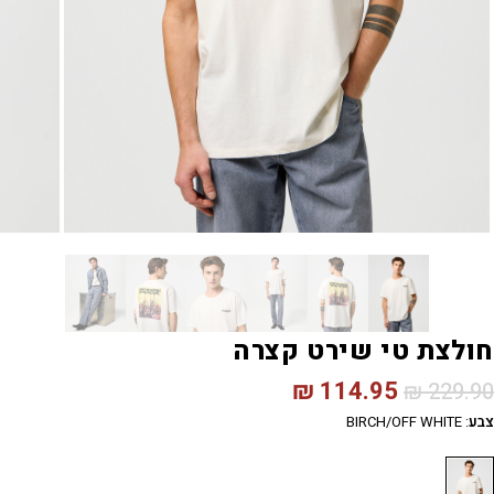
חולצת טי שירט קצרה
₪
114.95
₪
229.90
צבע
:
BIRCH/OFF WHITE