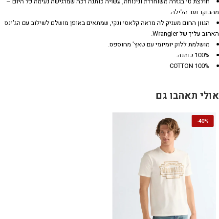
חולצת טי בגזרה משוחררת ונינוחה, עשויה כותנה רכה שמרגישה נעימה כל היום –
מהבוקר ועד הלילה.
הגוון החום מעניק לה מראה קלאסי ונקי, שמתאים באופן מושלם לשילוב עם הג'ינס
האהוב עליך של Wrangler.
מושלמת ללוק יומיומי עם טאץ' מחוספס.
100% כותנה.
100% COTTON
אולי תאהבו גם
-
40%