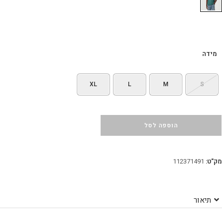
מידה
XL
L
M
S
הוספה לסל
מק"ט:
112371491
תיאור