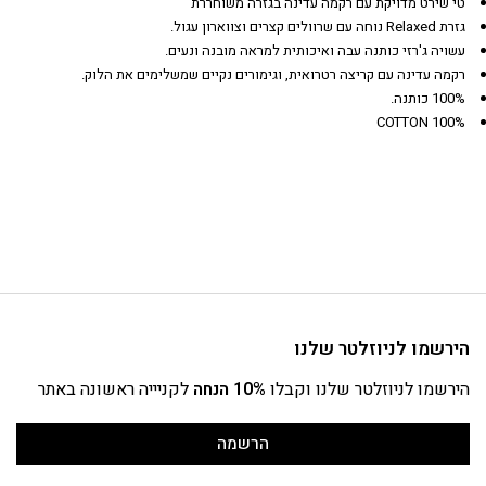
טי שירט מדויקת עם רקמה עדינה בגזרה משוחררת
גזרת Relaxed נוחה עם שרוולים קצרים וצווארון עגול.
עשויה ג'רזי כותנה עבה ואיכותית למראה מובנה ונעים.
רקמה עדינה עם קריצה רטרואית, וגימורים נקיים שמשלימים את הלוק.
100% כותנה.
100% COTTON
הירשמו לניוזלטר שלנו
הירשמו לניוזלטר שלנו וקבלו
10% הנחה
לקניייה ראשונה באתר
הרשמה