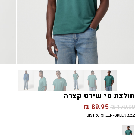
חולצת טי שירט קצרה
₪
89.95
₪
179.90
צבע
:
BISTRO GREEN/GREEN