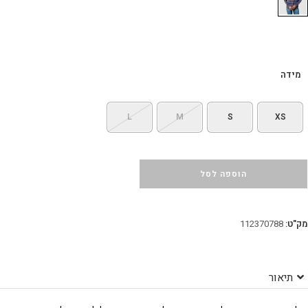
מידה
L
M
S
XS
הוספה לסל
מק"ט:
112370788
תיאור