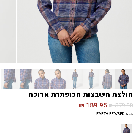
חולצת משבצות מכופתרת ארוכה
₪
189.95
₪
379.90
צבע
:
EARTH RED/RED