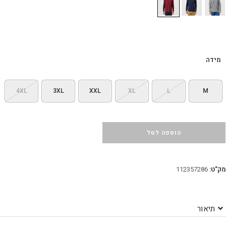
מידה
4XL
3XL
XXL
XL
L
M
הוספה לסל
מק"ט:
112357286
תיאור