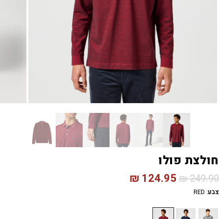
חולצת פולו
₪
124.95
₪
249.90
צבע
:
RED