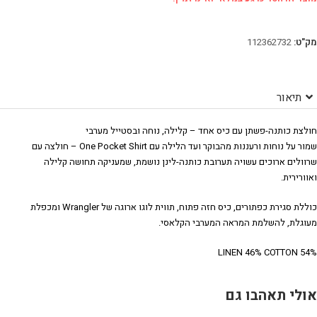
מק"ט:
112362732
תיאור
חולצת כותנה-פשתן עם כיס אחד – קלילה, נוחה ובסטייל מערבי
שמור על נוחות ורעננות מהבוקר ועד הלילה עם One Pocket Shirt – חולצה עם
שרוולים ארוכים עשויה תערובת כותנה-לינן נושמת, שמעניקה תחושה קלילה
ואוורירית.
כוללת סגירת כפתורים, כיס חזה פתוח, תווית לוגו ארוגה של Wrangler ומכפלת
מעוגלת, להשלמת המראה המערבי הקלאסי.
54% LINEN 46% COTTON
אולי תאהבו גם