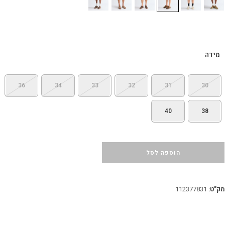
מידה
36
34
33
32
31
30
40
38
הוספה לסל
מק"ט:
112377831