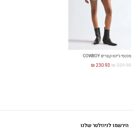
מכנסי ג׳ינס קצרים COWBOY
₪
230.93
₪
329.90
הירשמו לניוזלטר שלנו