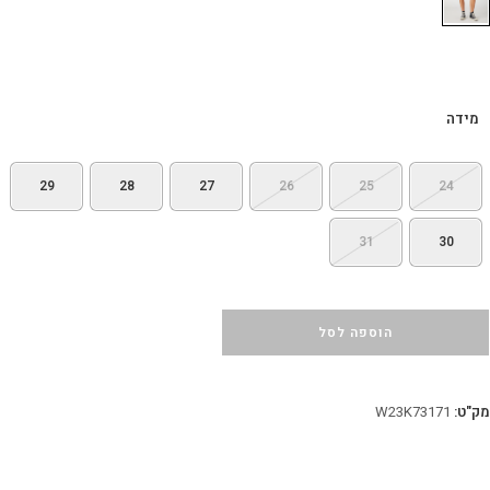
מידה
29
28
27
26
25
24
31
30
הוספה לסל
מק"ט:
W23K73171