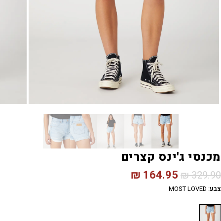
מכנסי ג'ינס קצרים
₪
164.95
₪
329.90
צבע
:
MOST LOVED