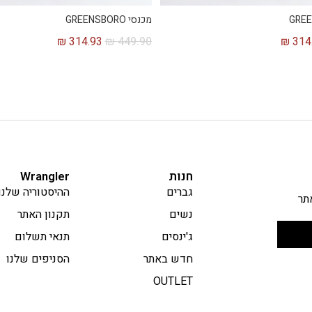
מכנסי GREENSBORO
₪
314.93
₪
449.90
₪
314
חנות
Wrangler
גברים
ההיסטוריה שלנו
תר
נשים
תקנון האתר
ג'ינסים
תנאי תשלום
חדש באתר
הסניפים שלנו
OUTLET