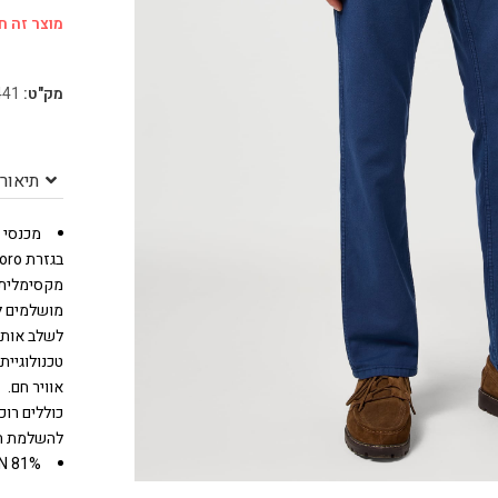
מוצר זה חס
מק"ט:
441
תיאור
מכנסי Greensboro – קלאסיקה נוחה לכל יום
מקסימלית ו
מושלמים לע
לשלב אותם 
טכנולוגיית
אוויר חם.
להשלמת הטאץ'
81% COTTON 19% LINEN