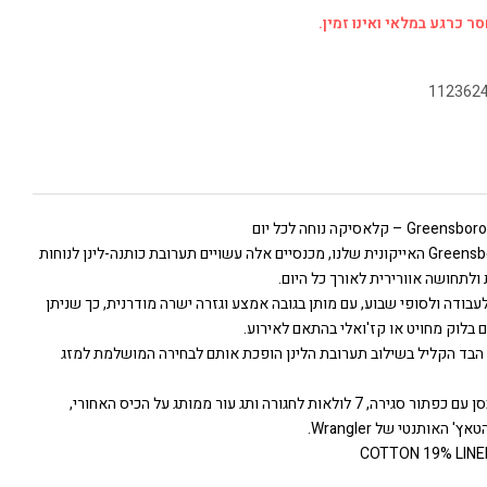
ר כרגע במלאי ואינו זמין.
112362
בגזרת Greensboro האייקונית שלנו, מכנסיים אלה עשויים תערובת כותנה-לינן לנוחות
לתחושה אוורירית לאורך כל היום.
בודה ולסופי שבוע, עם מותן בגובה אמצע וגזרה ישרה מודרנית, כך שניתן
בלוק מחויט או קז'ואלי בהתאם לאירוע.
 הבד הקליל בשילוב תערובת הלינן הופכת אותם לבחירה המושלמת למזג
כוללים רוכסן עם כפתור סגירה, 7 לולאות לחגורה ותג עור ממותג על הכיס האחורי,
 האותנטי של Wrangler.