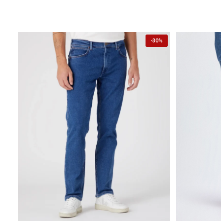
-
30%