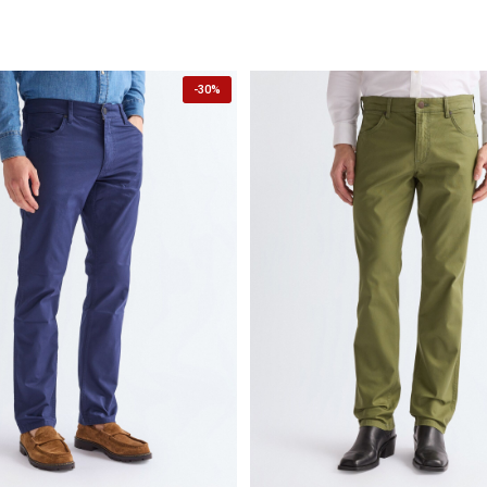
-
30%