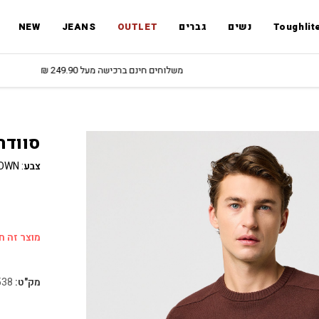
Toughlit
נשים
גברים
OUTLET
JEANS
NEW
משלוחים חינם ברכישה מעל 249.90 ₪
סוודר
צבע
:
OWN
מוצר זה חס
מק"ט:
538