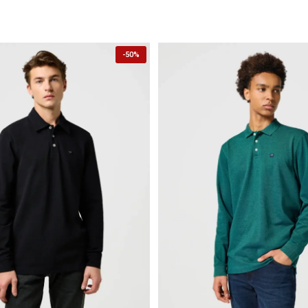
-
50%