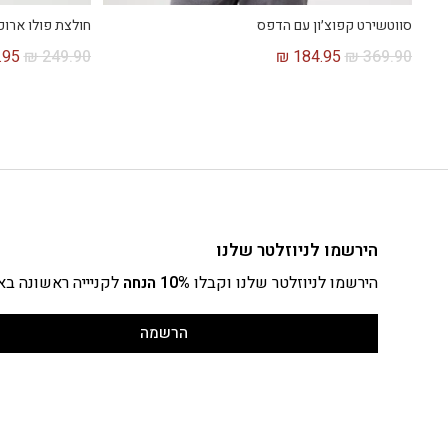
סווטשירט קפוצ׳ון עם הדפס
חולצת פולו ארוכ
.95
₪
249.90
₪
184.95
₪
369.90
הירשמו לניוזלטר שלנו
הירשמו לניוזלטר שלנו וקבלו
10% הנחה
לקניייה ראשונה בא
הרשמה