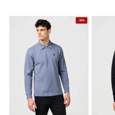
-
50%