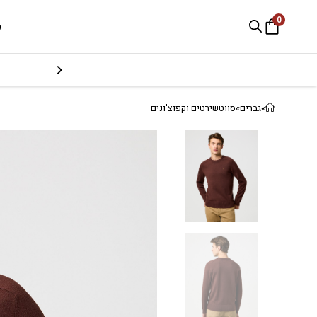
0
e
»
גברים
»
סווטשירטים וקפוצ'ונים