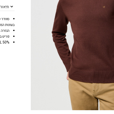
תיאור
סוודר ק
בעונות המע
הגזרה נ
פריט בסיס
50% COTTON 45% NYLON/POLYAMIDE 5% WOOL