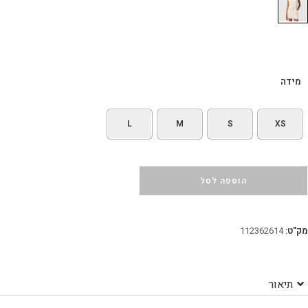
מידה
L
M
S
XS
הוספה לסל
מק"ט:
112362614
תיאור