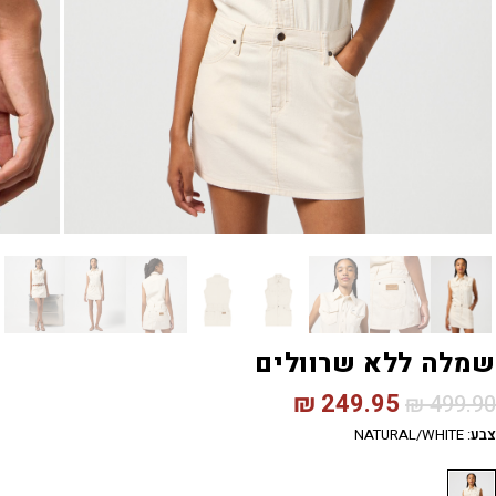
שמלה ללא שרוולים
₪
249.95
₪
499.90
צבע
:
NATURAL/WHITE