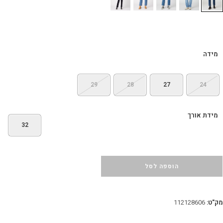
מידה
29
28
27
24
מידת אורך
32
הוספה לסל
מק"ט:
112128606